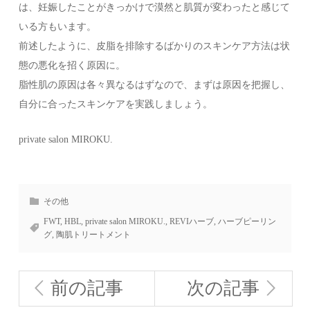
は、妊娠したことがきっかけで漠然と肌質が変わったと感じて
いる方もいます。
前述したように、皮脂を排除するばかりのスキンケア方法は状
態の悪化を招く原因に。
脂性肌の原因は各々異なるはずなので、まずは原因を把握し、
自分に合ったスキンケアを実践しましょう。
private salon MIROKU.
その他
FWT
,
HBL
,
private salon MIROKU.
,
REVIハーブ
,
ハーブピーリン
グ
,
陶肌トリートメント
前の記事
次の記事