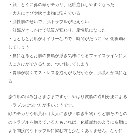
・顔、とくに鼻の頭がテカリ、化粧崩れしやすくなった
・大人にきびや吹き出物に悩んでいる
・脂性肌のせいで、肌トラブルが絶えない
・妊娠がきっかけで肌質が変わり、脂性肌になった
・もともとお肌がオイリーなので、時間がたつにつれ化粧崩れ
してしまう
・夏になるとお肌の皮脂が浮き気味になるフェイスラインに大
人にきびができるため、つい触ってしまう
・胃腸が弱くてストレスを抱えがちだからか、肌荒れが気にな
る
脂性肌の悩みはさまざまですが、やはり皮脂の過剰分泌による
トラブルに悩む方が多いようです。
顔のテカリや肌荒れ（大人にきび・吹き出物）など肌そのもの
のトラブルを抱えている方もいれば、化粧崩れのように皮脂に
よる間接的なトラブルに悩む方も少なくありません。なかに